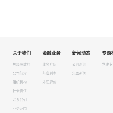
关于我们
金融业务
新闻动态
专题
总经理致辞
业务介绍
公司新闻
党建专
公司简介
基准利率
集团新闻
组织机构
外汇牌价
社会责任
联系我们
业务范围