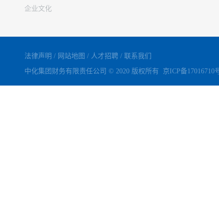
企业文化
法律声明 /
网站地图 /
人才招聘 /
联系我们
中化集团财务有限责任公司 © 2020 版权所有
京ICP备17016710