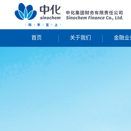
首页
关于我们
金融业