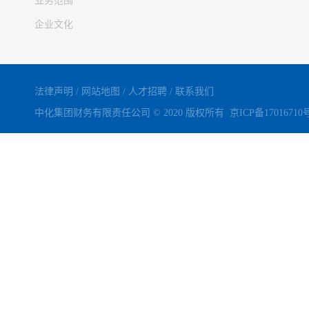
业务范围
企业文化
法律声明 /
网站地图 /
人才招聘 /
联系我们
中化集团财务有限责任公司 © 2020 版权所有
京ICP备17016710