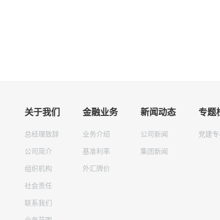
关于我们
金融业务
新闻动态
专题
总经理致辞
业务介绍
公司新闻
党建专
公司简介
基准利率
集团新闻
组织机构
外汇牌价
社会责任
联系我们