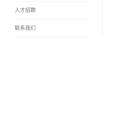
人才招聘
联系我们